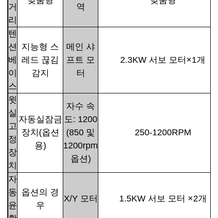
거
역
리
텐
션
지능형 스
메인 샤
베
레드 끊김
프트 모
2.3KW 서보 모터×1개
이
감지
터
스
윗
자수 속
실
자동실잠금
도: 1200
고
장치(옵션
(850 및
250-1200RPM
정
용)
1200rpm
장
옵션)
치
자
동
옵션의 경
X/Y 모터
1.5KW 서보 모터 ×2개
윤
우