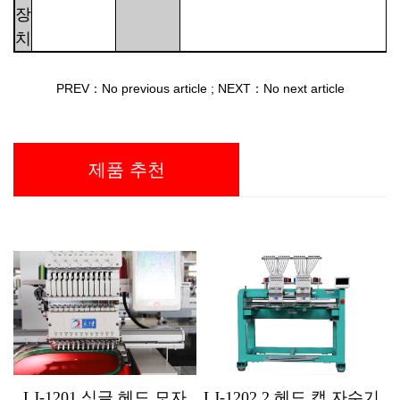
장
치
PREV：No previous article
;
NEXT：No next article
제품 추천
모자
LJ-1202 2 헤드 캡 자수기
LJ-MX1212 12 헤드 전산