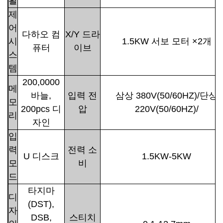
활
제
어
다하오 컴
X/Y 드라
시
1.5KW 서보 모터 ×2개
퓨터
이브
스
템
200,0000
메
바늘,
입력 전
삼상 380V(50/60HZ)/단상
모
200pcs 디
압
220V(50/60HZ)/
리
자인
입
력
전력 소
U 디스크
1.5KW-5KW
모
비
드
타지마
디
(DST),
자
DSB,
스티치