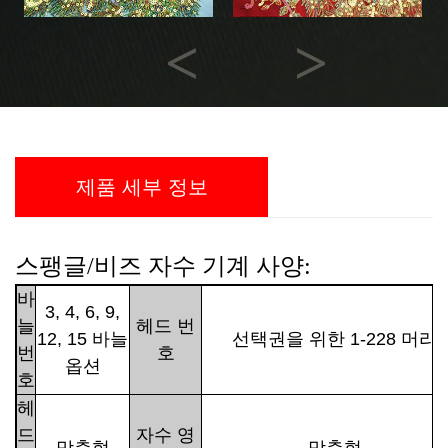
Previous
Next
제품 세부 정보
스팽글/비즈 자수 기계 사양:
바
3, 4, 6, 9,
늘
헤드 번
12, 15 바늘
선택권을 위한 1-228 머리
번
호
옵션
호
헤
드
자수 영
맞춤형
맞춤형