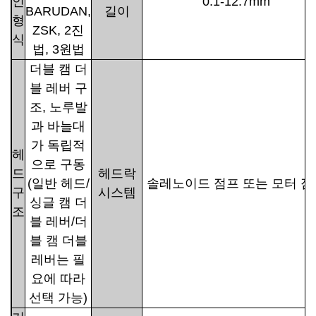
인
0.1-12.7mm
BARUDAN,
길이
형
ZSK, 2진
식
법, 3원법
더블 캠 더
블 레버 구
조, 노루발
과 바늘대
가 독립적
헤
으로 구동
드
헤드락
(일반 헤드/
솔레노이드 점프 또는 모터 점
구
시스템
싱글 캠 더
조
블 레버/더
블 캠 더블
레버는 필
요에 따라
선택 가능)