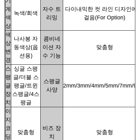
기
계
자수 트
다이내믹한 컷 라인 디자인에 
녹색/회색
색
리밍
걸음(For Option)
상
색
나사봉 자
콤비네
상
동색상(옵
이션 자
맞춤형
변
션용)
수 기능
경
스
싱글 스팽
팽
글/더블 스
스팽글
글
팽글/트윈
2mm/3mm/4mm/5mm/7mm/9
사양
장
스팽글/4스
치
팽글
이
지
코
비즈 장
맞춤형
맞춤형
딩
치