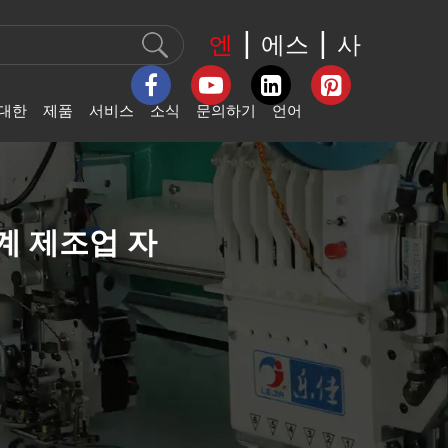
|
|
엔
에스
사
 대한
제품
서비스
소식
문의하기
언어
English
 프로필
LJ-플랫 전산화 자수기
회사 뉴스
연락처 정보
عربى
기계 제조업 자
Feedback
 문화
LJ-고속 자수기
산업 뉴스
Español
 명예
LJ-스팽글 비즈 자수기
전시 소식
Svenska
 이력
LJ-셔닐 & 체인스티치
자수기
Slovák
LJ-코일링 테이핑 자수
Română
기
Português
LJ-라인스톤 핫 믹스 자