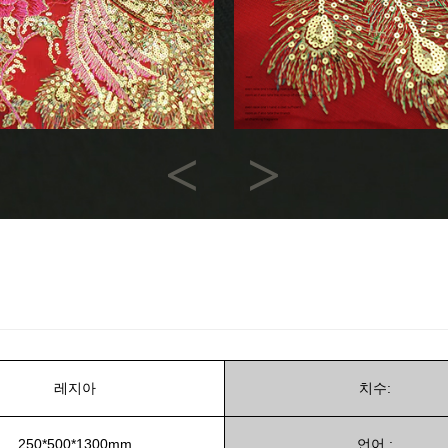
Previous
Next
레지아
치수:
250*500*1300mm
언어 :