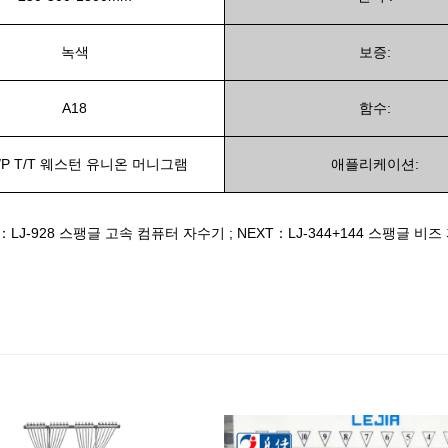
녹색
보증:
A18
함수:
D/P T/T 웨스턴 유니온 머니그램
애플리케이션:
V：LJ-928 스팽글 고속 컴퓨터 자수기
;
NEXT：LJ-344+144 스팽글 비