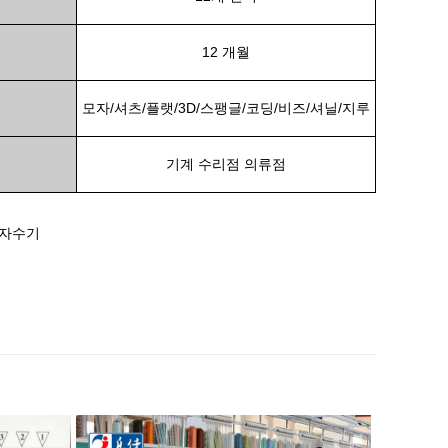
12 개월
모자/셔츠/플랫/3D/스팽글/코딩/비즈/셔닐/지루
기계 수리점 의류점
즈 자수기