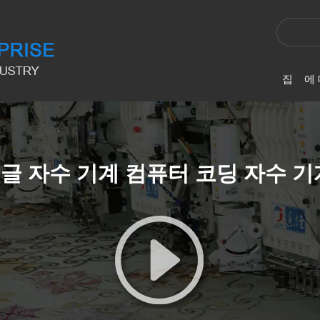
집
에
회사
스팽글 자수 기계 컴퓨터 코딩 자수 
기업
회사
개발