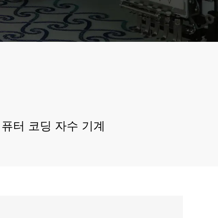
수 기계
فارسی
Bahasa Melayu
LJ-다기능혼합자수기
Italiano
LJ-캡/T-셔츠 관자수 기
계
Deutsch
LJ-스프레이 인쇄 자수
Nederlands
기계
বাংলা
 컴퓨터 코딩 자수 기계
ไทย
Tiếng Việt
한국어
日本語
Français