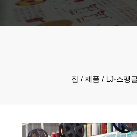
집
/
제품
/
LJ-스팽